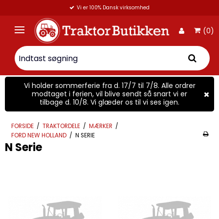
Vi er 100% Dansk virksomhed
(0)
Vi holder sommerferie fra d. 17/7 til 7/8. Alle ordrer
modtaget i ferien, vil blive sendt så snart vi er
tilbage d. 10/8. Vi glæder os til vi ses igen.
FORSIDE
/
TRAKTORDELE
/
MÆRKER
/
FORD NEW HOLLAND
/
N SERIE
N Serie