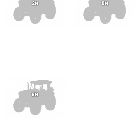
2N
8N
9N