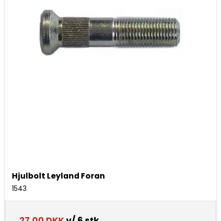
Hjulbolt Leyland Foran
1543
27,00 DKK
v/ 6 stk.