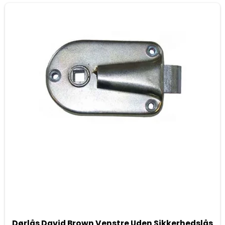
Dørlås David Brown Venstre Uden Sikkerhedslås