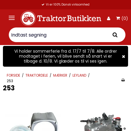
Vi er 100% Dansk virksomhed
(0)
Vi holder sommerferie fra d. 17/7 til 7/8. Alle ordrer
modtaget i ferien, vil blive sendt så snart vi er
tilbage d. 10/8. Vi glæder os til vi ses igen.
FORSIDE
/
TRAKTORDELE
/
MÆRKER
/
LEYLAND
/
253
253