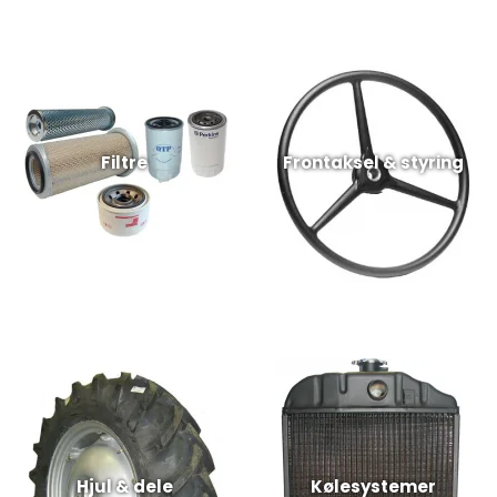
Filtre
Frontaksel & styring
Hjul & dele
Kølesystemer