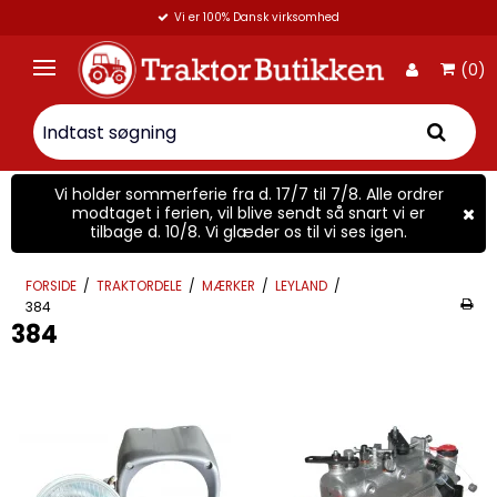
Vi er 100% Dansk virksomhed
(0)
Vi holder sommerferie fra d. 17/7 til 7/8. Alle ordrer
modtaget i ferien, vil blive sendt så snart vi er
tilbage d. 10/8. Vi glæder os til vi ses igen.
FORSIDE
/
TRAKTORDELE
/
MÆRKER
/
LEYLAND
/
384
384