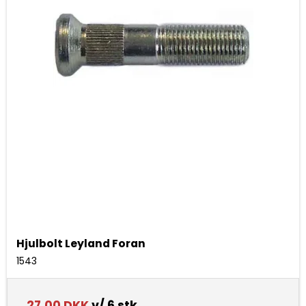
Hjulbolt Leyland Foran
1543
27,00 DKK
v/ 6 stk.