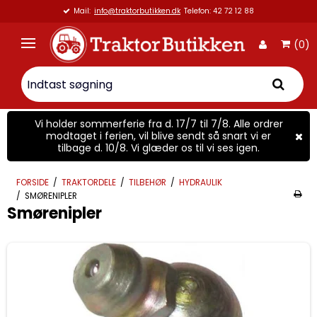
Vi er 100% Dansk virksomhed
(0)
Vi holder sommerferie fra d. 17/7 til 7/8. Alle ordrer
modtaget i ferien, vil blive sendt så snart vi er
tilbage d. 10/8. Vi glæder os til vi ses igen.
FORSIDE
/
TRAKTORDELE
/
TILBEHØR
/
HYDRAULIK
/
SMØRENIPLER
Smørenipler