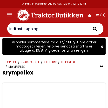
Mail:
info@traktorbutikken.dk
Telefon: 42 72 12 88
(0)
Vi holder sommerferie fra d. 17/7 til 7/8. Alle ordrer
modtaget i ferien, vil blive sendt så snart vi er
tilbage d. 10/8. Vi glæder os til vi ses igen.
FORSIDE
/
TRAKTORDELE
/
TILBEHØR
/
ELEKTRISKE
/
KRYMPEFLEX
Krympeflex