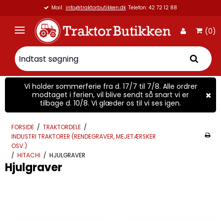
Mail:
info@traktorbutikken.dk
Telefon: 42 72 12 88
(0)
Vi holder sommerferie fra d. 17/7 til 7/8. Alle ordrer
modtaget i ferien, vil blive sendt så snart vi er
tilbage d. 10/8. Vi glæder os til vi ses igen.
FORSIDE
/
TRAKTORDELE
/
INDUSTRI TRAKTORER (RENDEGRAVER, MEJETÆRSKER
OSV.)
/
HITACHI
/
HJULGRAVER
Hjulgraver