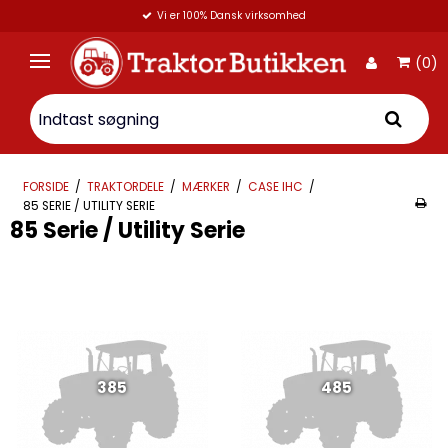
Vi er 100% Dansk virksomhed
(0)
FORSIDE
/
TRAKTORDELE
/
MÆRKER
/
CASE IHC
/
85 SERIE / UTILITY SERIE
85 Serie / Utility Serie
385
485