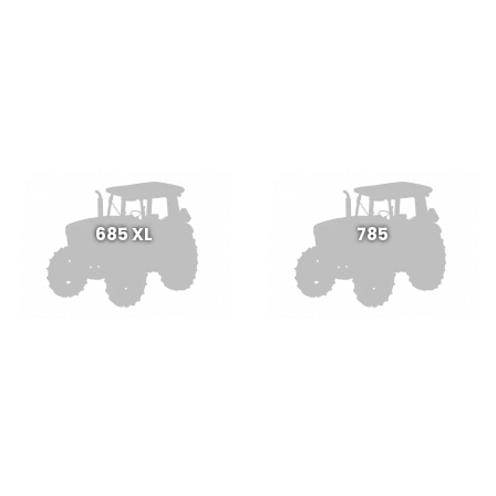
685 XL
785