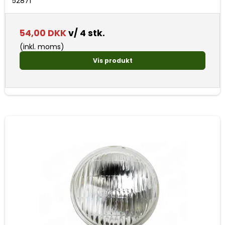
52871
54,00 DKK
v/ 4 stk.
(inkl. moms)
Vis produkt