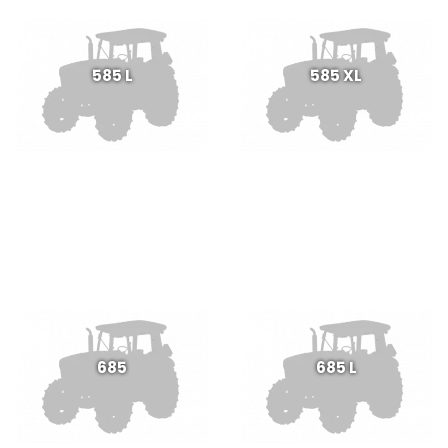
585 L
585 XL
685
685 L