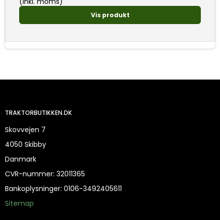
(inkl. moms)
Vis produkt
TRAKTORBUTIKKEN.DK
Skovvejen 7
4050 Skibby
Danmark
CVR-nummer
:
32011365
Bankoplysninger
:
0106-3492405611
Sitemap