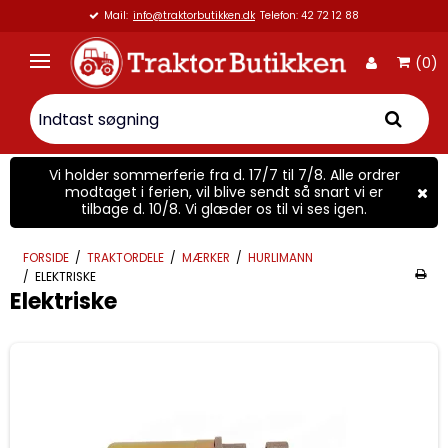
Mail:
info@traktorbutikken.dk
Telefon: 42 72 12 88
(0)
Vi holder sommerferie fra d. 17/7 til 7/8. Alle ordrer
modtaget i ferien, vil blive sendt så snart vi er
tilbage d. 10/8. Vi glæder os til vi ses igen.
FORSIDE
/
TRAKTORDELE
/
MÆRKER
/
HURLIMANN
/
ELEKTRISKE
Elektriske