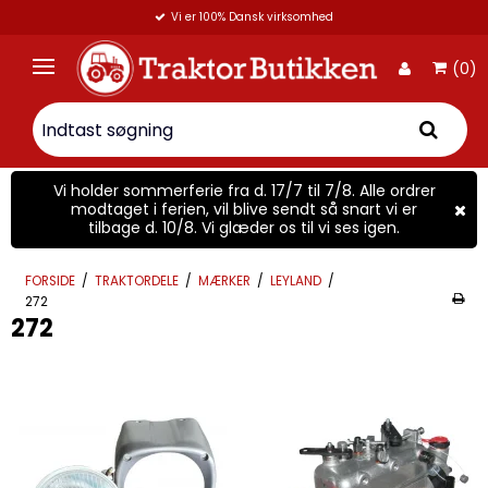
Vi er 100% Dansk virksomhed
(0)
Vi holder sommerferie fra d. 17/7 til 7/8. Alle ordrer
modtaget i ferien, vil blive sendt så snart vi er
tilbage d. 10/8. Vi glæder os til vi ses igen.
FORSIDE
/
TRAKTORDELE
/
MÆRKER
/
LEYLAND
/
272
272