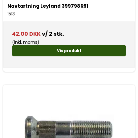
Navtætning Leyland 399798R91
1513
42,00 DKK
v/ 2 stk.
(inkl. moms)
Vis produkt