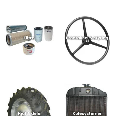
Filtre
Frontaksel & styring
Hjul & dele
Kølesystemer