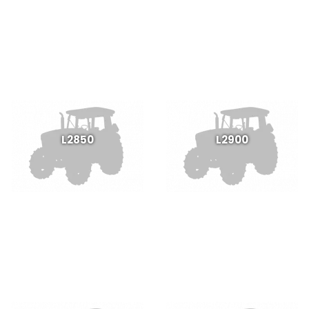
L2850
L2900