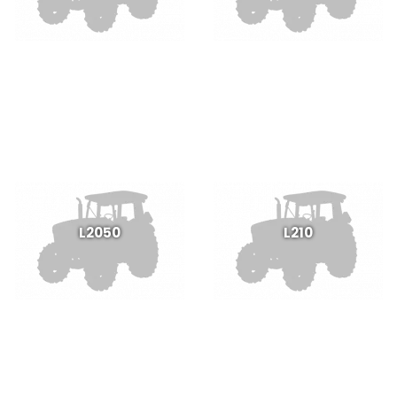
L2050
L210