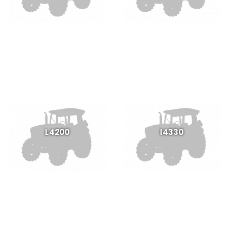
L4200
l4330