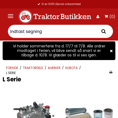
Vi er 100% Dansk virksomhed
(0)
Vi holder sommerferie fra d. 17/7 til 7/8. Alle ordrer
modtaget i ferien, vil blive sendt så snart vi er
tilbage d. 10/8. Vi glæder os til vi ses igen.
FORSIDE
/
TRAKTORDELE
/
MÆRKER
/
KUBOTA
/
L SERIE
L Serie