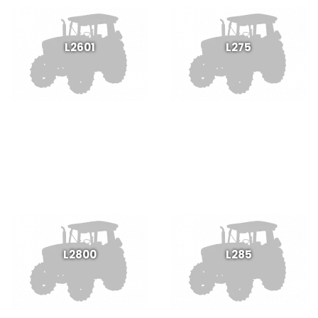
L2601
L275
L2800
L285