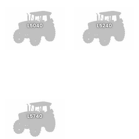
L5040
L5240
L5740