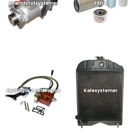
Brændstofsystemer
Filtre
Hydraulik & løftearme
Kølesystemer