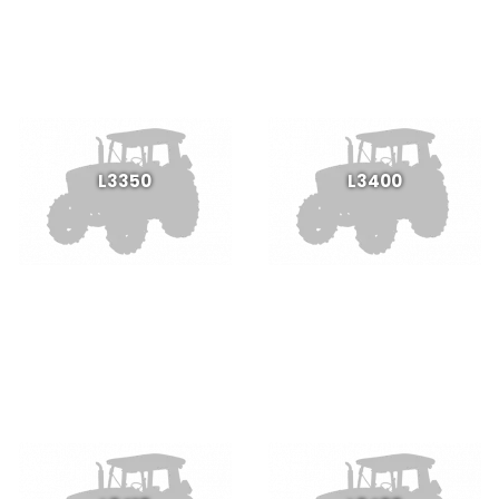
L3350
L3400