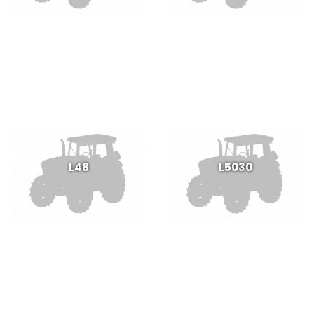
L48
L5030