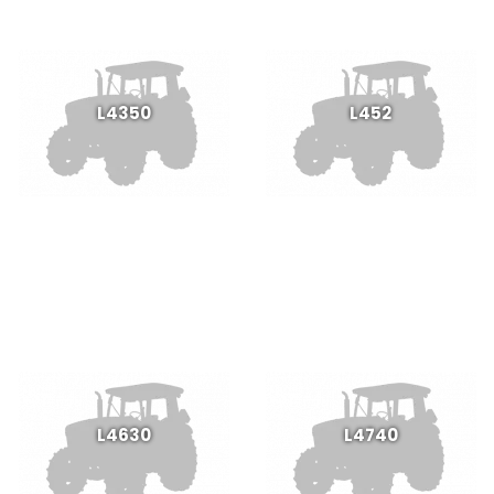
L4350
L452
L4630
L4740