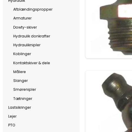
Hydraulik
Afblændingspropper
Armaturer
Dowty-skiver
Hydraulik donkrafter
Hydrauliknipler
Koblinger
Kontaktskiver & dele
Målere
Slanger
Smørenipler
Tætninger
Lastsikringer
Lejer
PTO