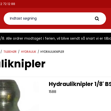
2 72 12 88
8. Alle ordrer modtaget i ferien, vil blive sendt så snart vi er tilba
/
TILBEHØR
/
HYDRAULIK
/
HYDRAULIKNIPLER
liknipler
Hydrauliknipler 1/8' B
1588