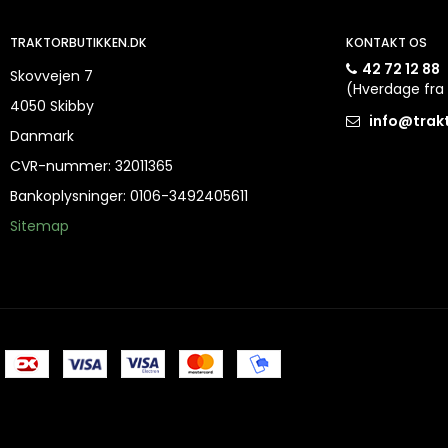
TRAKTORBUTIKKEN.DK
KONTAKT OS
42 72 12 88
Skovvejen 7
(Hverdage fra 
4050 Skibby
info@trak
Danmark
CVR-nummer
:
32011365
Bankoplysninger
:
0106-3492405611
Sitemap