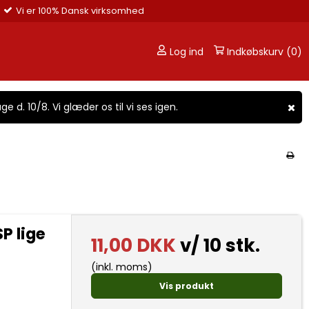
Vi er 100% Dansk virksomhed
Log ind
Indkøbskurv (0)
ge d. 10/8. Vi glæder os til vi ses igen.
SP lige
11,00 DKK
v/ 10 stk.
(inkl. moms)
Vis produkt