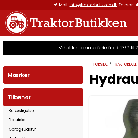
Mail:
info@traktorbutikken.dk
Telefon: 4
Vi holder sommerferie fra d. 17/7 til 7/
FORSIDE
/
TRAKTORDELE
Hydrau
Mærker
Tilbehør
Befæstigelse
Elektriske
Garageudstyr