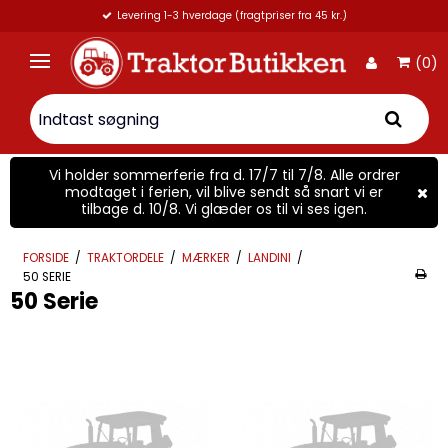
Levering 1-3 hverdage (fragtpriser fra 45 kr.)
(0)
Vi holder sommerferie fra d. 17/7 til 7/8. Alle ordrer
modtaget i ferien, vil blive sendt så snart vi er
tilbage d. 10/8. Vi glæder os til vi ses igen.
FORSIDE
/
TRAKTORDELE
/
MÆRKER
/
LANDINI
/
50 SERIE
50 Serie