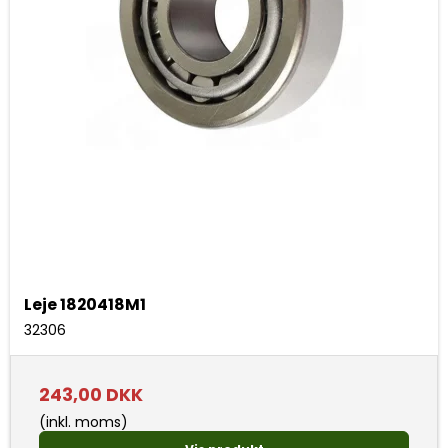
Leje 1820418M1
32306
243,00 DKK
(inkl. moms)