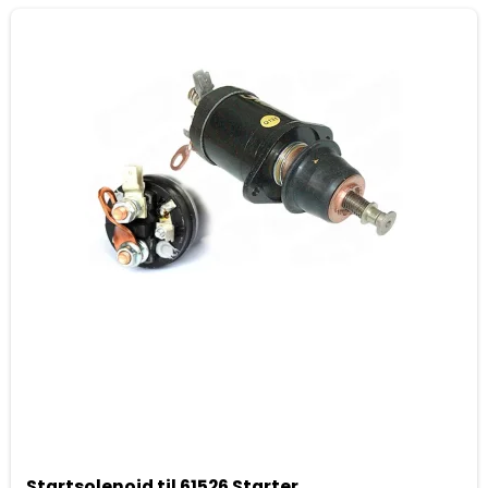
Startsolenoid til 61526 Starter