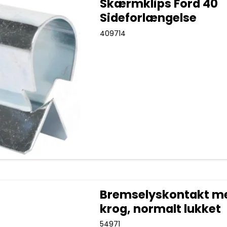
Skærmklips Ford 40
Sideforlængelse
409714
Bremselyskontakt m
krog, normalt lukket
54971