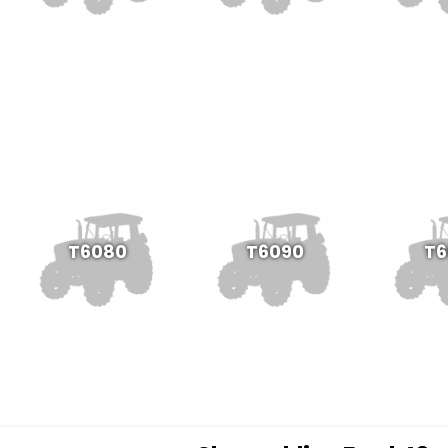
T6080
T6090
T6