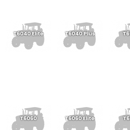
T6040 Elite
T6040 Plus
T6
T6060
T6060 Elite
T6