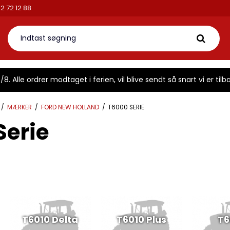
fon: 42 72 12 88
8. Alle ordrer modtaget i ferien, vil blive sendt så snart vi er tilba
/
MÆRKER
/
FORD NEW HOLLAND
/
T6000 SERIE
Serie
T6010 Delta
T6010 Plus
T6