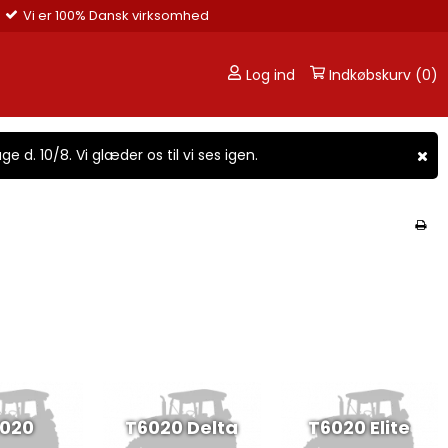
Vi er 100% Dansk virksomhed
Log ind
Indkøbskurv (0)
ge d. 10/8. Vi glæder os til vi ses igen.
020
T6020 Delta
T6020 Elite