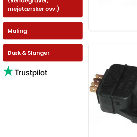
(Rendegraver,
mejetærsker osv.)
Maling
Dæk & Slanger