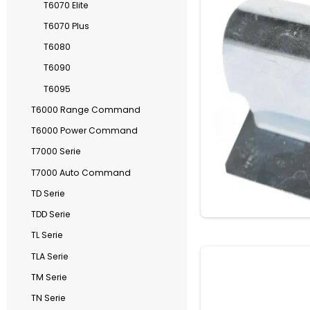
T6070 Elite
T6070 Plus
T6080
T6090
T6095
T6000 Range Command
T6000 Power Command
T7000 Serie
T7000 Auto Command
TD Serie
TDD Serie
TL Serie
TLA Serie
TM Serie
TN Serie