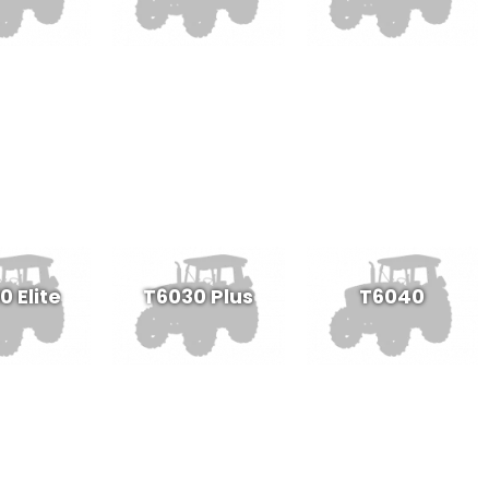
 Elite
T6030 Plus
T6040