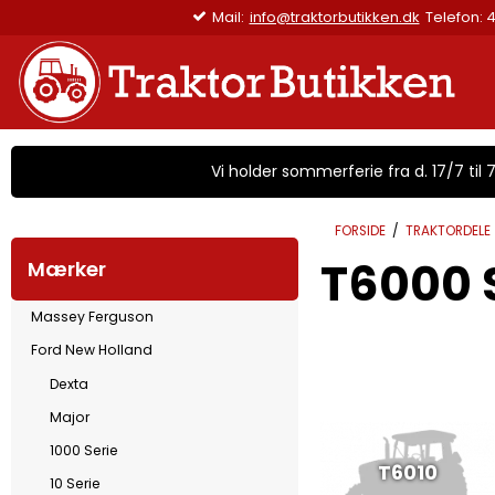
Mail:
info@traktorbutikken.dk
Tele
Vi holder sommerferie fra d. 17/7 til 7/
FORSIDE
/
TRAKTORDELE
T6000 
Mærker
Massey Ferguson
Ford New Holland
Dexta
Major
1000 Serie
T6010
10 Serie