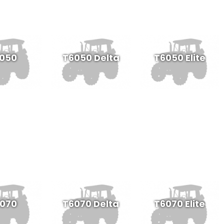
050
T6050 Delta
T6050 Elite
070
T6070 Delta
T6070 Elite