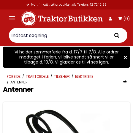
Mail:
info@traktorbutikken.dk
Telefon: 42 72 12 88
(0)
Vi holder sommerferie fra d. 17/7 til 7/8. Alle ordrer
modtaget i ferien, vil blive sendt så snart vi er
tilbage d. 10/8. Vi glæder os til vi ses igen.
FORSIDE
/
TRAKTORDELE
/
TILBEHØR
/
ELEKTRISKE
/
ANTENNER
Antenner