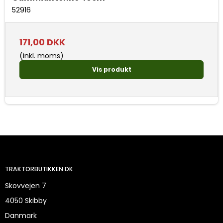
52916
171,00 DKK
(inkl. moms)
Vis produkt
TRAKTORBUTIKKEN.DK
Skovvejen 7
4050 Skibby
Danmark