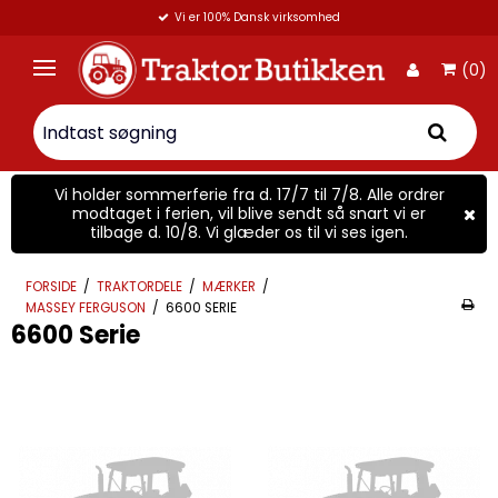
Vi er 100% Dansk virksomhed
(0)
Vi holder sommerferie fra d. 17/7 til 7/8. Alle ordrer
modtaget i ferien, vil blive sendt så snart vi er
tilbage d. 10/8. Vi glæder os til vi ses igen.
FORSIDE
/
TRAKTORDELE
/
MÆRKER
/
MASSEY FERGUSON
/
6600 SERIE
6600 Serie