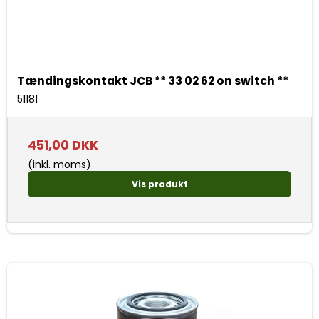
Tændingskontakt JCB ** 33 02 62 on switch **
51181
451,00 DKK
(inkl. moms)
Vis produkt