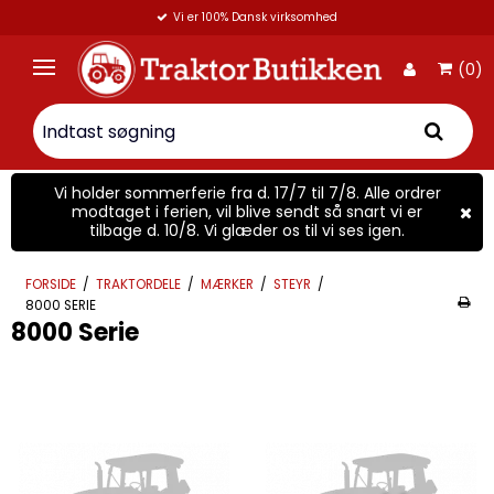
Vi er 100% Dansk virksomhed
(0)
Vi holder sommerferie fra d. 17/7 til 7/8. Alle ordrer
modtaget i ferien, vil blive sendt så snart vi er
tilbage d. 10/8. Vi glæder os til vi ses igen.
FORSIDE
/
TRAKTORDELE
/
MÆRKER
/
STEYR
/
8000 SERIE
8000 Serie