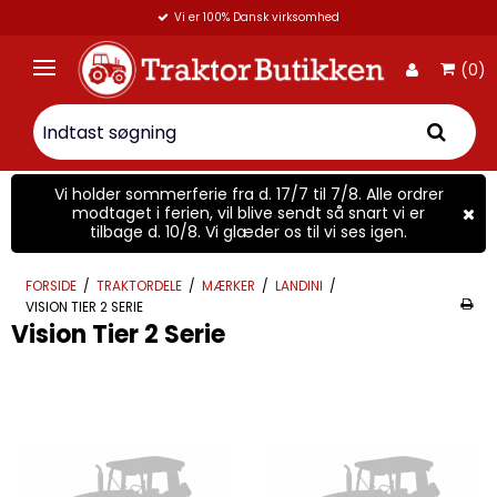
elefon: 42 72 12 88
Vi er 100% Dansk virkso
(0)
Vi holder sommerferie fra d. 17/7 til 7/8. Alle ordrer
modtaget i ferien, vil blive sendt så snart vi er
tilbage d. 10/8. Vi glæder os til vi ses igen.
FORSIDE
/
TRAKTORDELE
/
MÆRKER
/
LANDINI
/
VISION TIER 2 SERIE
Vision Tier 2 Serie