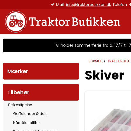
Mail:
info@traktorbutikken.dk
Telefon: 4
Vi holder sommerferie fra d. 17/7 til 7/
FORSIDE
/
TRAKTORDELE
Skiver
Mærker
Tilbehør
Befæstigelse
Gaffelender & dele
Hårnålesplitter