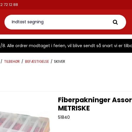
2 72 12 88
8. Alle ordrer modtaget i ferien, vil blive sendt så snart vi er tilba
/
TILBEHØR
/
BEFÆSTIGELSE
/
SKIVER
Fiberpakninger Asso
METRISKE
51840