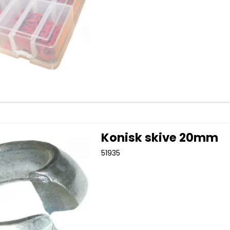
Konisk skive 20mm
51935