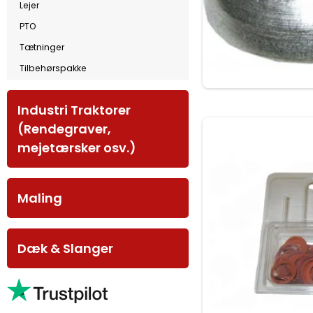
Lejer
PTO
Tætninger
Tilbehørspakke
Industri Traktorer
(Rendegraver,
mejetærsker osv.)
Maling
Dæk & Slanger