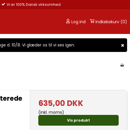
Vi er 100% Dansk virksomhed
Log ind
Indkøbskurv (0)
ge d. 10/8. Vi glæder os til vi ses igen.
rterede
635,00 DKK
(inkl. moms)
Vis produkt