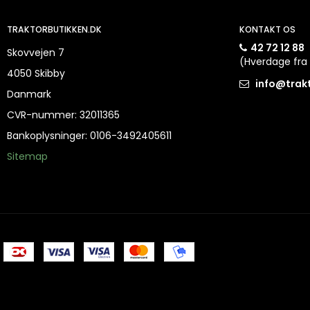
TRAKTORBUTIKKEN.DK
KONTAKT OS
42 72 12 88
Skovvejen 7
(Hverdage fra 
4050 Skibby
info@trak
Danmark
CVR-nummer
:
32011365
Bankoplysninger
:
0106-3492405611
Sitemap