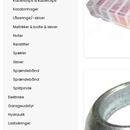
Kabelstrips & kabelclips
Karabinhager
Låseringe/-skiver
Møtrikker & bolte & skiver
Noter
Rørstifter
Sjækler
Skiver
Spændebånd
Spændebånd
Splitpinde
Elektriske
Garageudstyr
Hydraulik
Lastsikringer