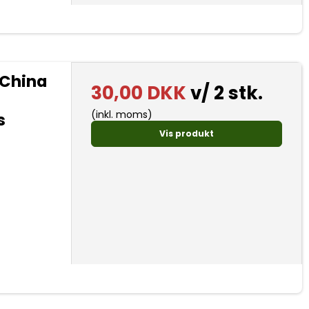
 China
30,00 DKK
v/ 2 stk.
(inkl. moms)
s
Vis produkt