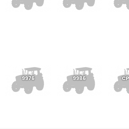
9976
9986
CP