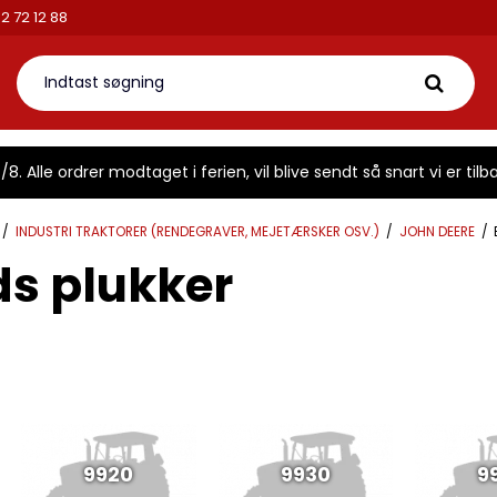
Mail:
info@traktorbutikken.dk
Telefon: 42 72 12 88
8. Alle ordrer modtaget i ferien, vil blive sendt så snart vi er tilba
/
INDUSTRI TRAKTORER (RENDEGRAVER, MEJETÆRSKER OSV.)
/
JOHN DEERE
/
s plukker
9920
9930
9