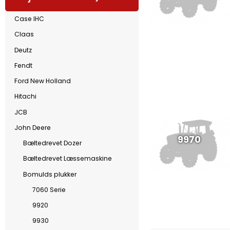
Case IHC
Claas
Deutz
Fendt
Ford New Holland
Hitachi
JCB
John Deere
9970
Bæltedrevet Dozer
Bæltedrevet Læssemaskine
Bomulds plukker
7060 Serie
9920
9930