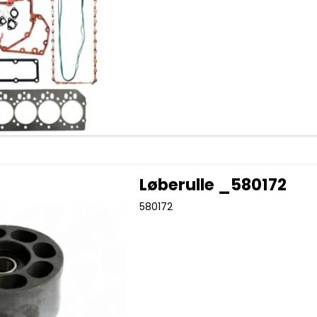
Løberulle _580172
580172