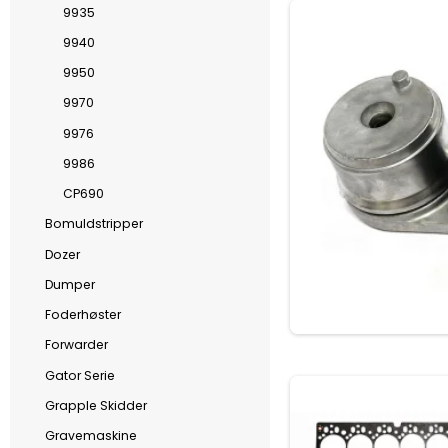
9935
9940
9950
9970
9976
9986
CP690
Bomuldstripper
Dozer
Dumper
Foderhøster
Forwarder
Gator Serie
Grapple Skidder
Gravemaskine