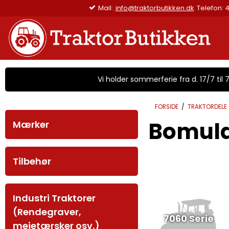
(fragtpriser fra 45 kr.)
Vi holder sommerferie fra d. 17/7 til 7/
FORSIDE
/
TRAKTORDELE
Bomuld
Mærker
Tilbehør
Industri Traktorer
(Rendegraver,
7060 Serie
mejetærsker osv.)