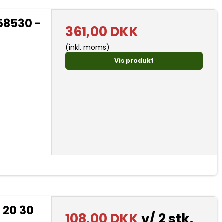
58530 -
361,00 DKK
(inkl. moms)
Vis produkt
 20 30
108,00 DKK
v/ 2 stk.