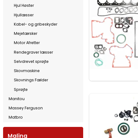
Hjul Høster
Hjullæsser
Kabel- og gribeskyder
Mejetærsker
Motor Afretter
Rendegraver læsser
Selvdrevet sprøjte
Skovmaskine
Skovnings Fælder
Sprøjte
Manitou
Massey Ferguson
Matbro
Maling