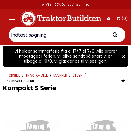
Vi er 100% Dansk virksomhed
(0)
Vi holder sommerferie fra d. 17/7 til 7/8. Alle ordrer
modtaget i ferien, vil blive sendt så snart vi er
tilbage d. 10/8. Vi glæder os til vi ses igen.
FORSIDE
/
TRAKTORDELE
/
MÆRKER
/
STEYR
/
KOMPAKT S SERIE
Kompakt S Serie