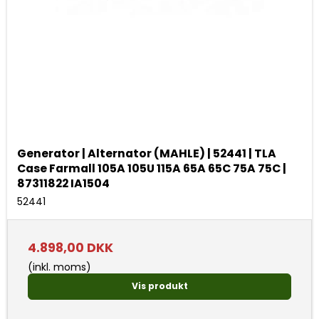
Generator | Alternator (MAHLE) | 52441 | TLA
Case Farmall 105A 105U 115A 65A 65C 75A 75C |
87311822 IA1504
52441
4.898,00 DKK
(inkl. moms)
Vis produkt