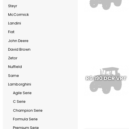
Steyr
McCormick
Landini
Fiat
John Deere
David Brown
Zetor
Nuffield
Same
R6.190 DCR VRT
Lamborghini
Agile Serie
C Serie
Champion Serie
Formula Serie
Premium Serie