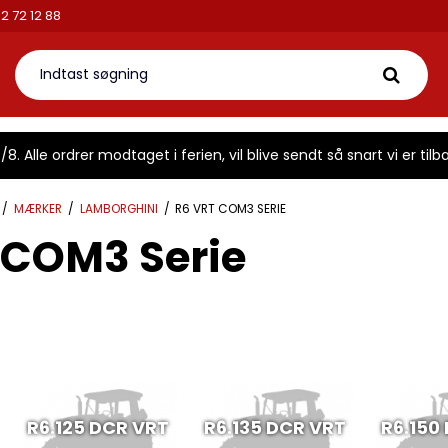
tikken.dk
Telefon: 42 72 12 88
8. Alle ordrer modtaget i ferien, vil blive sendt så snart vi er tilba
/
MÆRKER
/
LAMBORGHINI
/
R6 VRT COM3 SERIE
 COM3 Serie
R6.125 DCR VRT
R6.135 DCR VRT
R6.150