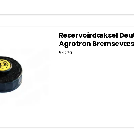
Reservoirdæksel Deu
Agrotron Bremsevæ
54279