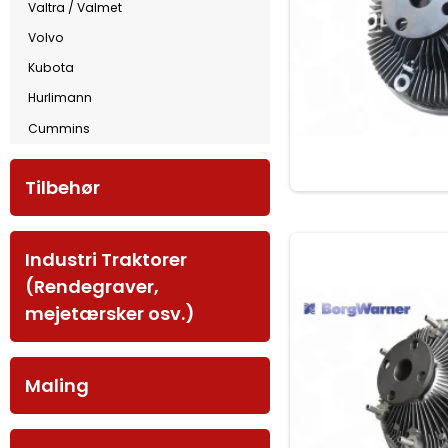
Valtra / Valmet
Volvo
Kubota
Hurlimann
Cummins
Tilbehør
Industri Traktorer
(Rendegraver,
mejetærsker osv.)
Maling