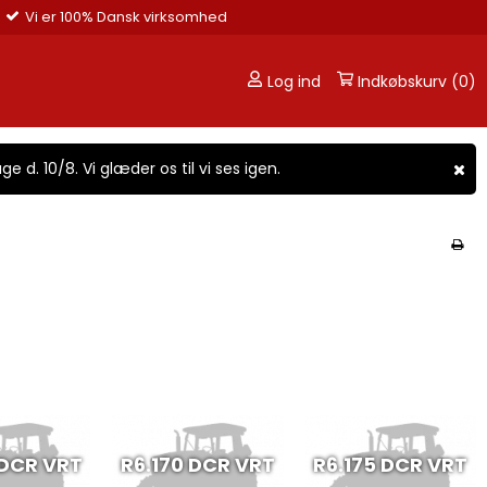
Vi er 100% Dansk virksomhed
Log ind
Indkøbskurv (0)
ge d. 10/8. Vi glæder os til vi ses igen.
 DCR VRT
R6.170 DCR VRT
R6.175 DCR VRT