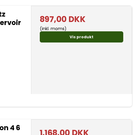
tz
897,00 DKK
ervoir
(inkl. moms)
Vis produkt
on 4 6
1.168,00 DKK