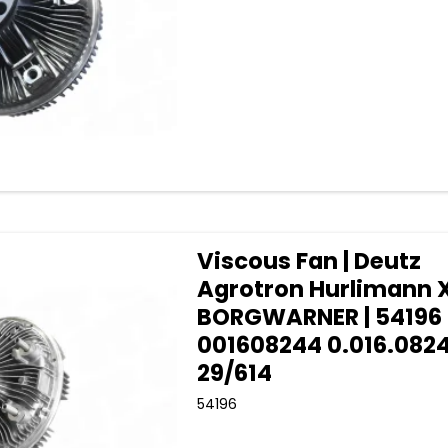
Viscous Fan | Deutz
Agrotron Hurlimann X
BORGWARNER | 54196 
001608244 0.016.082
29/614
54196