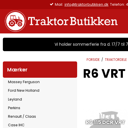
Mail:
info@traktorbu
Vi holder sommerferie fra d. 17/7 til 7/
FORSIDE
/
TRAKTORDELE
R6 VRT
Mærker
Massey Ferguson
Ford New Holland
Leyland
Perkins
Renault / Claas
R6.115 DCR VRT
Case IHC