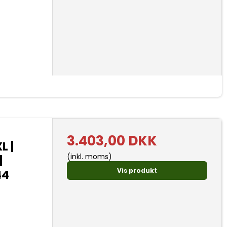
3.403,00 DKK
L |
(inkl. moms)
|
Vis produkt
44