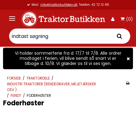
Mail:
info@traktorbutikken.dk
Telefon: 42 72 12 88
(0)
Vi holder sommerferie fra d. 17/7 til 7/8. Alle ordrer
modtaget i ferien, vil blive sendt så snart vi er
tilbage d. 10/8. Vi glæder os til vi ses igen.
FORSIDE
/
TRAKTORDELE
/
INDUSTRI TRAKTORER (RENDEGRAVER, MEJETÆRSKER
OSV.)
/
FENDT
/
FODERHØSTER
Foderhøster