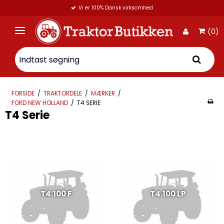
Vi er 100% Dansk virksomhed
(0)
FORSIDE
/
TRAKTORDELE
/
MÆRKER
/
FORD NEW HOLLAND
/
T4 SERIE
T4 Serie
T4.100 F
T4.100 LP