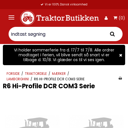
Vi er 100% Dansk virksomhed
(0)
Vi holder sommerferie fra d. 17/7 til 7/8. Alle ordrer
modtaget i ferien, vil blive sendt så snart vi er
tilbage d. 10/8. Vi glæder os til vi ses igen.
FORSIDE
/
TRAKTORDELE
/
MÆRKER
/
LAMBORGHINI
/
R6 HI-PROFILE DCR COM3 SERIE
R6 Hi-Profile DCR COM3 Serie