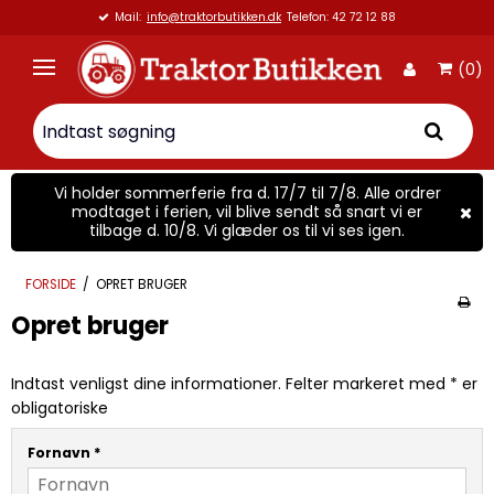
Mail:
info@traktorbutikken.dk
Telefon: 42 72 12 88
(0)
Vi holder sommerferie fra d. 17/7 til 7/8. Alle ordrer
modtaget i ferien, vil blive sendt så snart vi er
tilbage d. 10/8. Vi glæder os til vi ses igen.
FORSIDE
/
OPRET BRUGER
Opret bruger
Indtast venligst dine informationer. Felter markeret med * er
obligatoriske
Fornavn
*