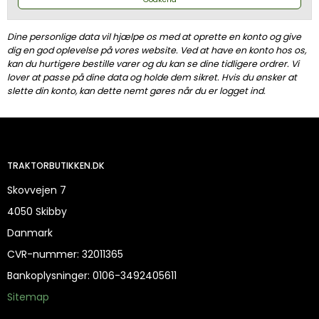
Dine personlige data vil hjælpe os med at oprette en konto og give
dig en god oplevelse på vores website. Ved at have en konto hos os,
kan du hurtigere bestille varer og du kan se dine tidligere ordrer. Vi
lover at passe på dine data og holde dem sikret. Hvis du ønsker at
slette din konto, kan dette nemt gøres når du er logget ind.
TRAKTORBUTIKKEN.DK
Skovvejen 7
4050 Skibby
Danmark
CVR-nummer
:
32011365
Bankoplysninger
:
0106-3492405611
Sitemap