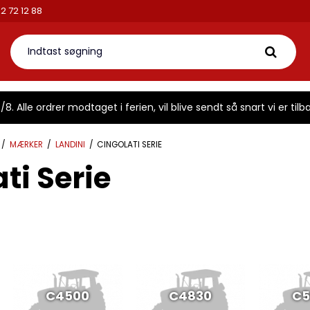
2 72 12 88
8. Alle ordrer modtaget i ferien, vil blive sendt så snart vi er tilba
/
MÆRKER
/
LANDINI
/
CINGOLATI SERIE
ti Serie
C4500
C4830
C5