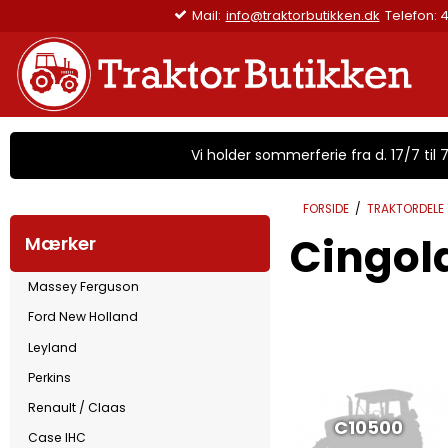
Mail:
info@traktorbutikken.dk
Telefon: 4
Vi holder sommerferie fra d. 17/7 til 7/
FORSIDE
/
TRAKTORDELE
Cingola
Mærker
Massey Ferguson
Ford New Holland
Leyland
Perkins
Renault / Claas
C10500
Case IHC