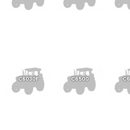
C6030F
C6500
C6