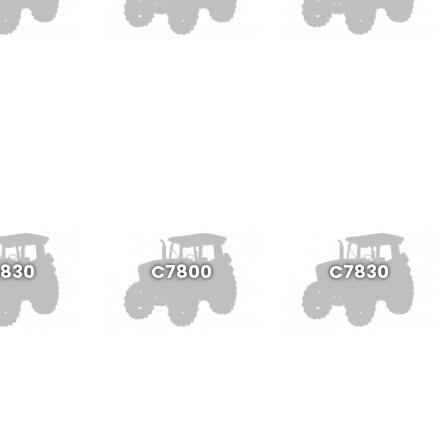
830
C7800
C7830