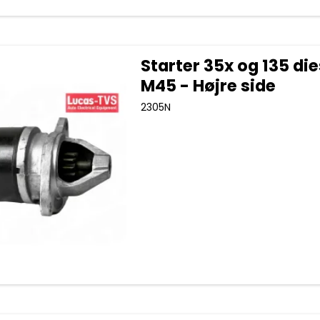
Starter 35x og 135 die
M45 - Højre side
2305N