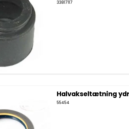
33817117
Halvakseltætning yd
55454