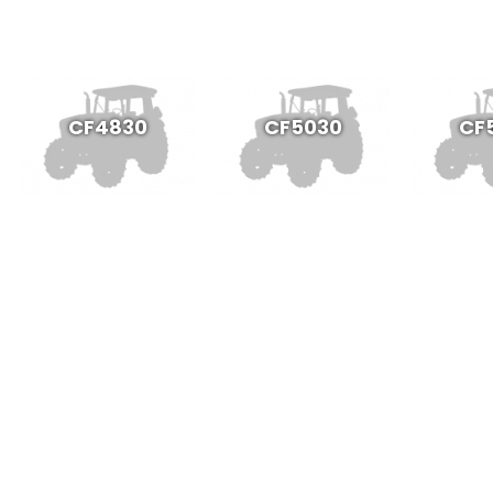
CF4830
CF5030
CF