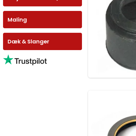
Maling
Dæk & Slanger