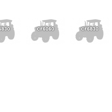
5830
CF6060
CF6830