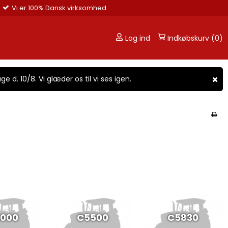
Vi er 100% Dansk virksomhed
Log ind
Indkøbskurv (0)
ge d. 10/8. Vi glæder os til vi ses igen.
000
C5500
C5830