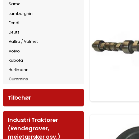
Same
Lamborghini
Fendt
Deutz
Valtra / Valmet
Volvo
Kubota
Hurlimann
Cummins
Tilbehør
Industri Traktorer
(Rendegraver,
mejetærsker osv.)