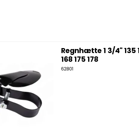
Regnhætte 1 3/4" 135 
168 175 178
62801