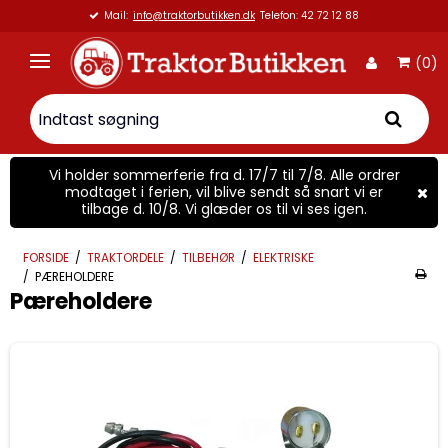
Mail:
info@traktorbutikken.dk
Telefon: 42 72 12 88
(0)
Vi holder sommerferie fra d. 17/7 til 7/8. Alle ordrer
modtaget i ferien, vil blive sendt så snart vi er
tilbage d. 10/8. Vi glæder os til vi ses igen.
FORSIDE
/
TRAKTORDELE
/
TILBEHØR
/
ELEKTRISKE
/
PÆREHOLDERE
Pæreholdere