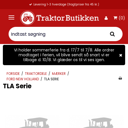
Levering 1-3 hverdage (fragtpriser fra 45 kr.)
Mail:
(0)
Vi holder sommerferie fra d. 17/7 til 7/8. Alle ordrer
modtaget i ferien, vil blive sendt så snart vi er
tilbage d. 10/8. Vi glæder os til vi ses igen.
FORSIDE
/
TRAKTORDELE
/
MÆRKER
/
FORD NEW HOLLAND
/
TLA SERIE
TLA Serie