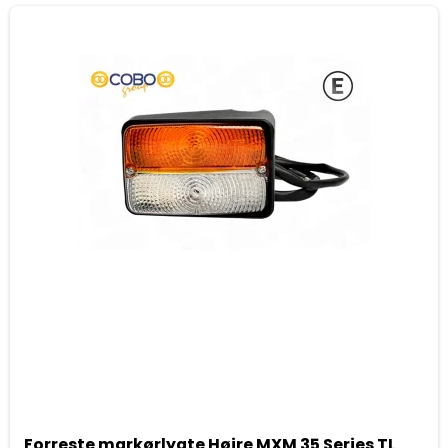
Forreste markørlygte Højre MXM 35 Series TL