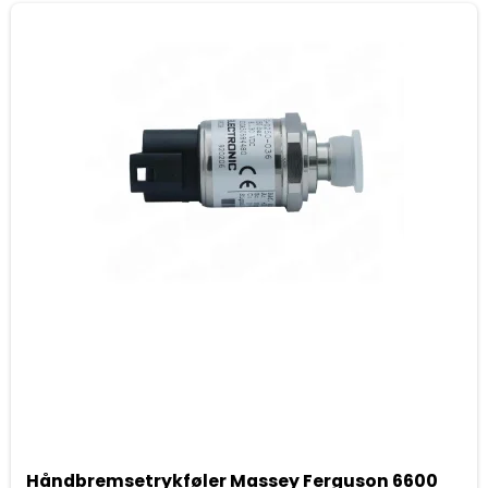
Håndbremsetrykføler Massey Ferguson 6600