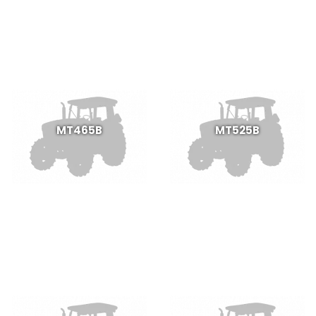
MT465B
MT525B