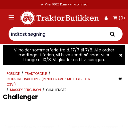
Vi er 100% Dansk virksomhed
(0)
Vi holder sommerferie fra d. 17/7 til 7/8. Alle ordrer
modtaget i ferien, vil blive sendt så snart vi er
tilbage d. 10/8. Vi glæder os til vi ses igen.
FORSIDE
/
TRAKTORDELE
/
INDUSTRI TRAKTORER (RENDEGRAVER, MEJETÆRSKER
OSV.)
/
MASSEY FERGUSON
/
CHALLENGER
Challenger