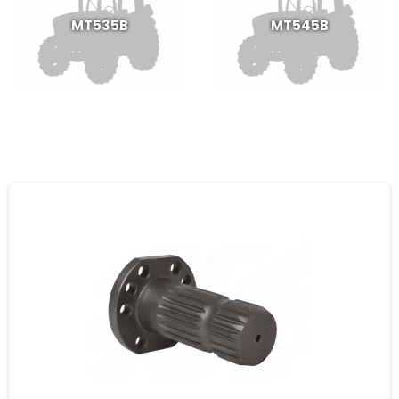
MT535B
MT545B