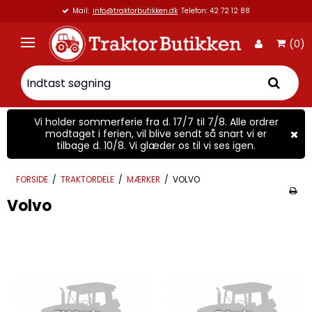
aktorbutikken.dk
Telefon: 42 72 12 88
Vi er 
(0)
Vi holder sommerferie fra d. 17/7 til 7/8. Alle ordrer
modtaget i ferien, vil blive sendt så snart vi er
tilbage d. 10/8. Vi glæder os til vi ses igen.
FORSIDE
/
TRAKTORDELE
/
MÆRKER
/
VOLVO
Volvo