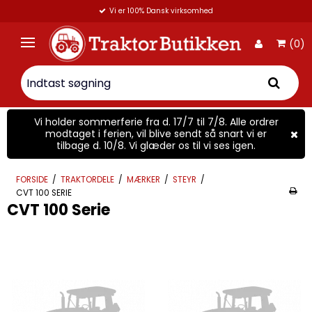
Vi er 100% Dansk virksomhed
(0)
Vi holder sommerferie fra d. 17/7 til 7/8. Alle ordrer
modtaget i ferien, vil blive sendt så snart vi er
tilbage d. 10/8. Vi glæder os til vi ses igen.
FORSIDE
/
TRAKTORDELE
/
MÆRKER
/
STEYR
/
CVT 100 SERIE
CVT 100 Serie