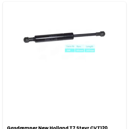
Gasdæmper New Holland T7 Steyr CVT120