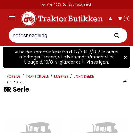
Vi er 100% Dansk virksomhed
(0)
Vi holder sommerferie fra d. 17/7 til 7/8. Alle ordrer
modtaget i ferien, vil blive sendt så snart vi er
tilbage d. 10/8. Vi glæder os til vi ses igen.
FORSIDE
/
TRAKTORDELE
/
MÆRKER
/
JOHN DEERE
/
5R SERIE
5R Serie