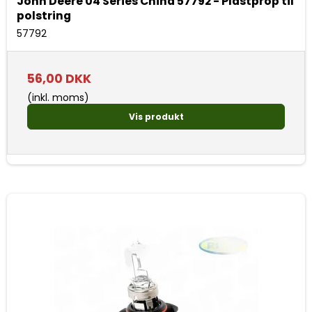
John Deere 04 Series China 57792 - Plastprop til
polstring
57792
56,00 DKK
(inkl. moms)
Vis produkt