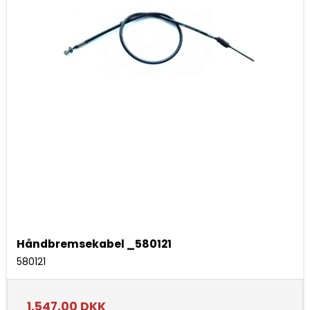
Håndbremsekabel _580121
580121
1.547,00 DKK