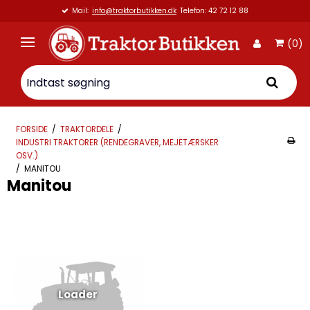
Mail:
info@traktorbutikken.dk
Telefon: 42 72 12 88
(0)
FORSIDE
/
TRAKTORDELE
/
INDUSTRI TRAKTORER (RENDEGRAVER, MEJETÆRSKER
OSV.)
/
MANITOU
Manitou
Loader