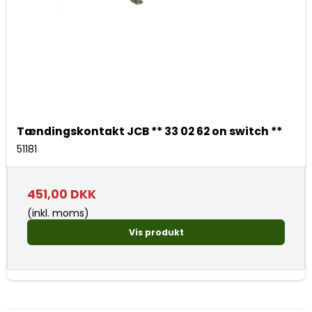
Tændingskontakt JCB ** 33 02 62 on switch **
51181
451,00 DKK
(inkl. moms)
Vis produkt