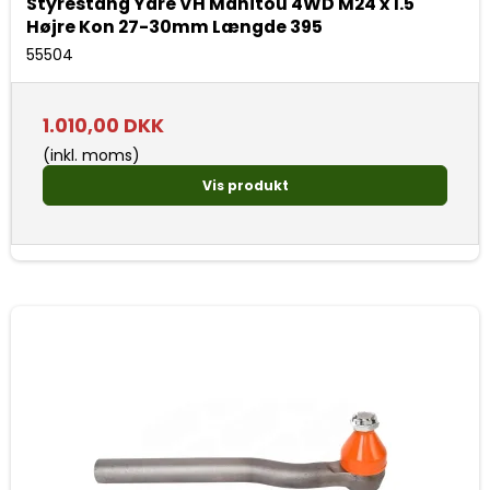
Styrestang Ydre VH Manitou 4WD M24 x 1.5
Højre Kon 27-30mm Længde 395
55504
1.010,00 DKK
(inkl. moms)
Vis produkt