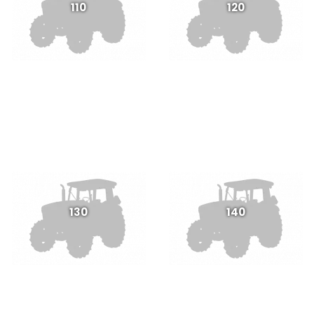
110
120
130
140