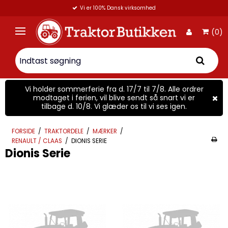
Vi er 100% Dansk virksomhed
(0)
Vi holder sommerferie fra d. 17/7 til 7/8. Alle ordrer
modtaget i ferien, vil blive sendt så snart vi er
tilbage d. 10/8. Vi glæder os til vi ses igen.
FORSIDE
/
TRAKTORDELE
/
MÆRKER
/
RENAULT / CLAAS
/
DIONIS SERIE
Dionis Serie