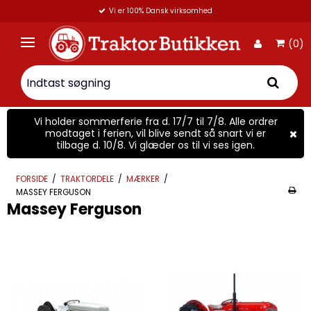
Vi er 100% Dansk virksomhed
(0)
Vi holder sommerferie fra d. 17/7 til 7/8. Alle ordrer
modtaget i ferien, vil blive sendt så snart vi er
tilbage d. 10/8. Vi glæder os til vi ses igen.
FORSIDE
/
TRAKTORDELE
/
MÆRKER
/
MASSEY FERGUSON
Massey Ferguson