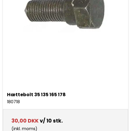
Hættebolt 35 135 165 178
180718
30,00 DKK
v/ 10 stk.
(inkl. moms)