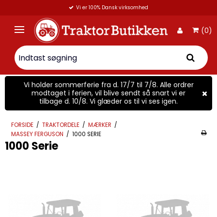
Vi er 100% Dansk virksomhed
(0)
Vi holder sommerferie fra d. 17/7 til 7/8. Alle ordrer
modtaget i ferien, vil blive sendt så snart vi er
tilbage d. 10/8. Vi glæder os til vi ses igen.
FORSIDE
/
TRAKTORDELE
/
MÆRKER
/
MASSEY FERGUSON
/
1000 SERIE
1000 Serie