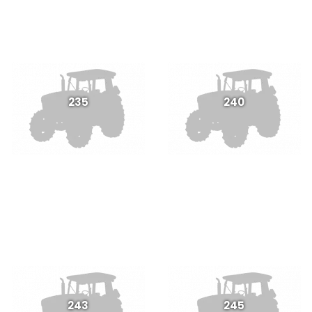
235
240
243
245