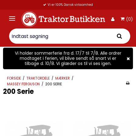
Vi er 100% Dansk virksomhed
(0)
Vi holder sommerferie fra d. 17/7 til 7/8. Alle ordrer
modtaget i ferien, vil blive sendt så snart vi er
tilbage d. 10/8. Vi glæder os til vi ses igen.
FORSIDE
/
TRAKTORDELE
/
MÆRKER
/
MASSEY FERGUSON
/
200 SERIE
200 Serie