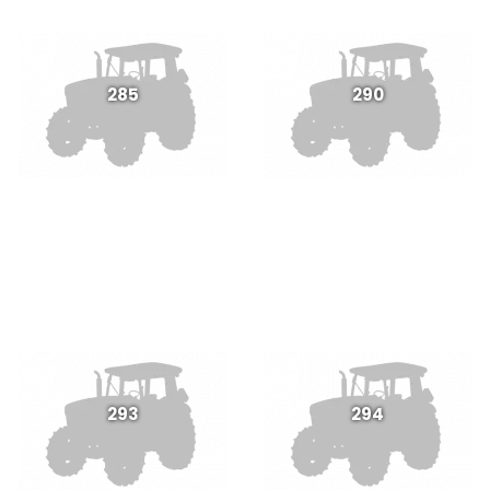
285
290
293
294