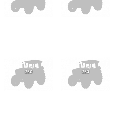
250
253