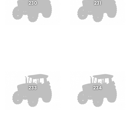
230
231
233
234