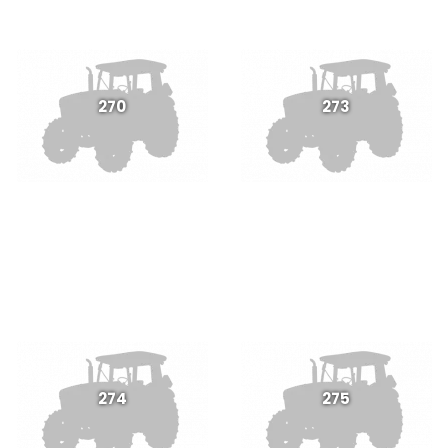
270
273
274
275