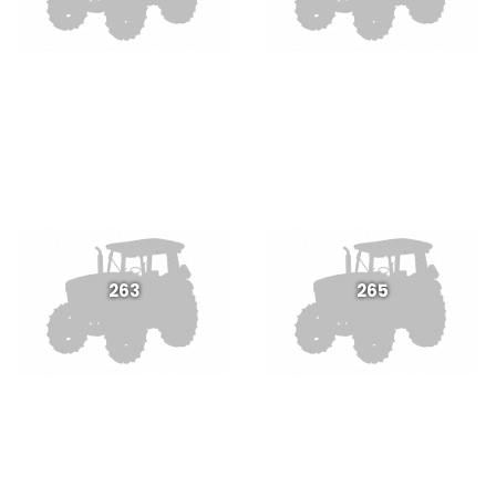
263
265