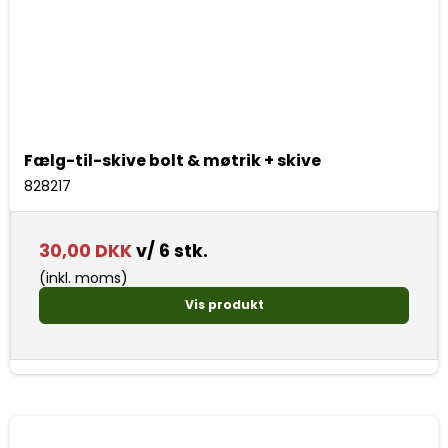
Fælg-til-skive bolt & møtrik + skive
828217
30,00 DKK
v/ 6 stk.
(inkl. moms)
Vis produkt