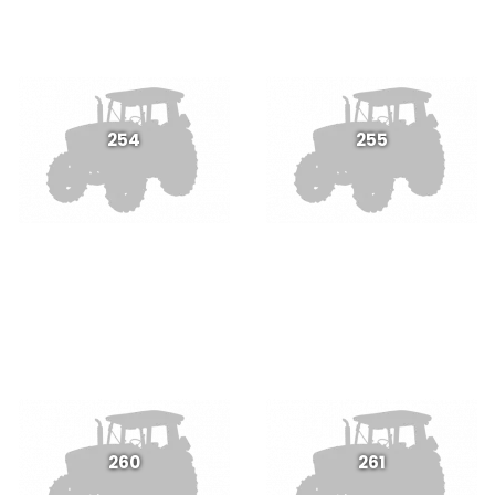
254
255
260
261