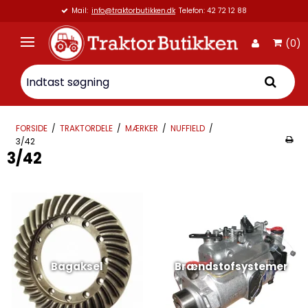
Vi er 100% Dansk virksomhed
(0)
FORSIDE
/
TRAKTORDELE
/
MÆRKER
/
NUFFIELD
/
3/42
3/42
Bagaksel
Brændstofsystemer