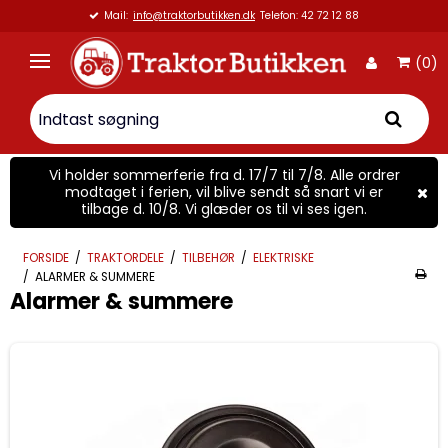
Mail:
info@traktorbutikken.dk
Telefon: 42 72 12 88
(0)
Vi holder sommerferie fra d. 17/7 til 7/8. Alle ordrer
modtaget i ferien, vil blive sendt så snart vi er
tilbage d. 10/8. Vi glæder os til vi ses igen.
FORSIDE
/
TRAKTORDELE
/
TILBEHØR
/
ELEKTRISKE
/
ALARMER & SUMMERE
Alarmer & summere