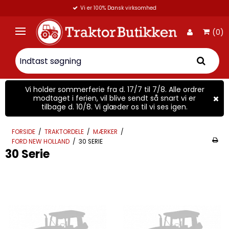
Vi er 100% Dansk virksomhed
(0)
Vi holder sommerferie fra d. 17/7 til 7/8. Alle ordrer
modtaget i ferien, vil blive sendt så snart vi er
tilbage d. 10/8. Vi glæder os til vi ses igen.
FORSIDE
/
TRAKTORDELE
/
MÆRKER
/
FORD NEW HOLLAND
/
30 SERIE
30 Serie