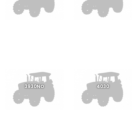
3930NO
4030