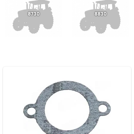
8730
8830