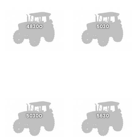
4830O
5030
5030O
5630