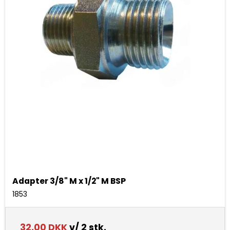
Adapter 3/8" M x 1/2" M BSP
1853
32,00 DKK
v/ 2 stk.