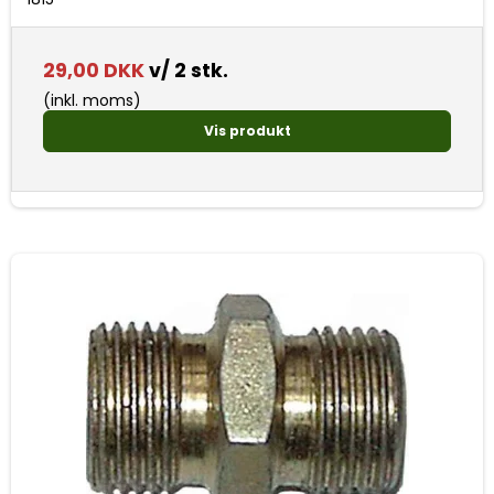
29,00 DKK
v/ 2 stk.
(inkl. moms)
Vis produkt