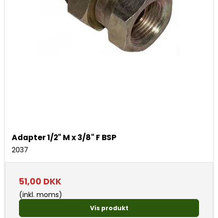
Adapter 1/2" M x 3/8" F BSP
2037
51,00 DKK
(inkl. moms)
Vis produkt