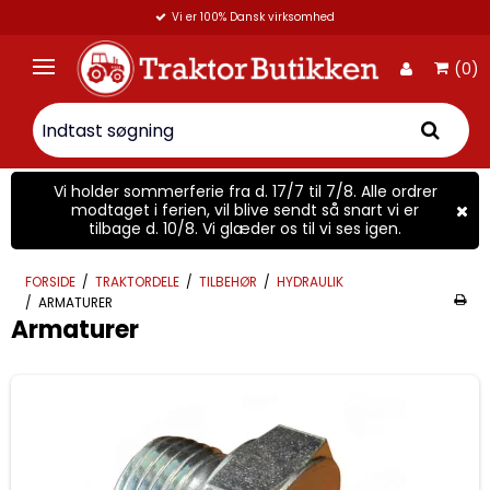
Vi er 100% Dansk virksomhed
(0)
Vi holder sommerferie fra d. 17/7 til 7/8. Alle ordrer
modtaget i ferien, vil blive sendt så snart vi er
tilbage d. 10/8. Vi glæder os til vi ses igen.
FORSIDE
/
TRAKTORDELE
/
TILBEHØR
/
HYDRAULIK
/
ARMATURER
Armaturer